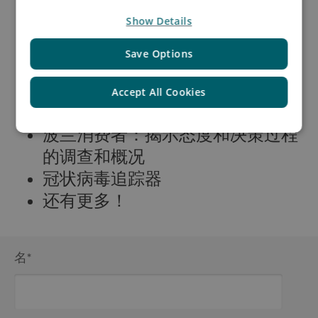
经济事实和见解
Show Details
合作伙伴视角：采访Asendia中东
欧客户经理Felix Krause
Save Options
数字化国家概况
电子商务概述：波兰的B2C在线零
Accept All Cookies
售
波兰消费者：揭示态度和决策过程
的调查和概况
冠状病毒追踪器
还有更多！
名
*