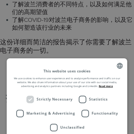
了解波兰消费者的不同特点，以及如何满足他
们的高期望值
了解COVID-19对波兰电子商务的影响，以及它
如何塑造该行业的未来
这份详细而简洁的报告揭示了你需要了解波兰
电子商务的一切。
This website uses cookies
We use cookies to enhance user experience and to analyze performance and traffic on our
ENGLISH
website. We also share information about your use of our site with our social media,
advertising and analytics partners including Google and LinkedIn.
Read more
ZH
报告全文包括：
Strictly Necessary
Statistics
Marketing & Advertising
Functionality
市场概况：架起东西方文化交流的
桥梁
Unclassified