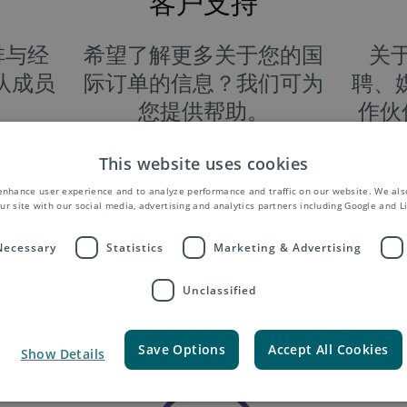
客户支持
排与经
希望了解更多关于您的国
关
团队成员
际订单的信息？我们可为
聘、媒
您提供帮助。
作伙
This website uses cookies
enhance user experience and to analyze performance and traffic on our website. We als
ur site with our social media, advertising and analytics partners including Google and L
了解更多
 Necessary
Statistics
Marketing & Advertising
Unclassified
Save Options
Accept All Cookies
Show Details