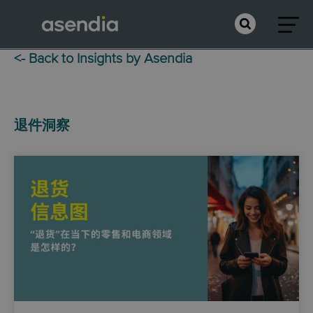
<- Back to Insights by Asendia
退件洞察