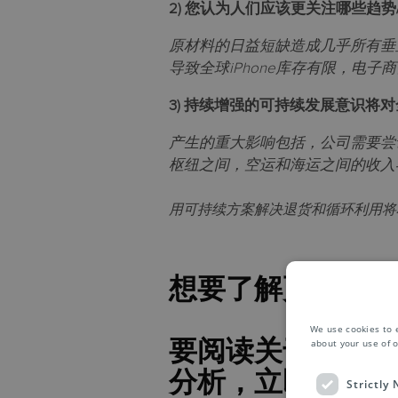
2)
您认为人们应该更关注哪些趋势
原材料的日益短缺造成几乎所有垂
导致全球iPhone库存有限，电
3) 持续增强的
可持续发展意识将对
产生的重大影响包括，公司需要尝
枢纽之间，空运和海运之间的收入
用可持续方案解决退货和循环利用将
想要了解更多？
We use cookies to 
要阅读关于 Joe
about your use of o
分析，立即下载《
Strictly