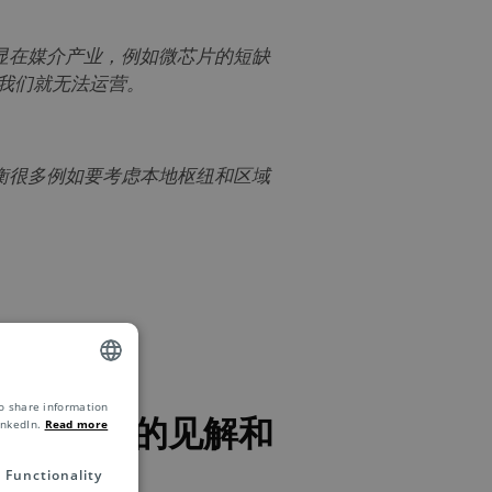
显在媒介产业，例如微芯片的短缺
，我们就无法运营。
衡很多例如要考虑本地枢纽和区域
o share information
ENGLISH
全球电商市场的见解和
inkedIn.
Read more
ZH
Functionality