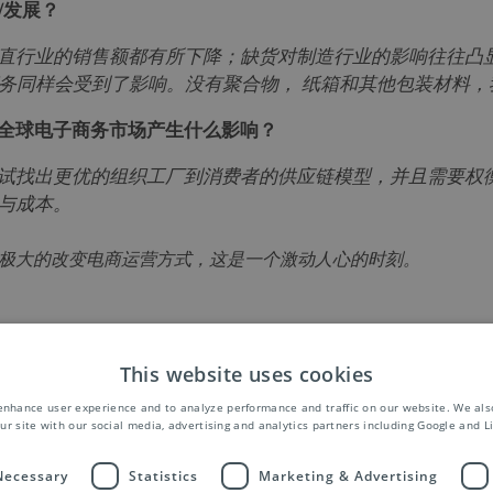
/发展？
直行业的销售额都有所下降；缺货对制造行业的影响往往凸
子商务同样会受到了影响。没有聚合物， 纸箱和其他包装材料
全球电子商务市场产生什么影响？
试找出更优的组织工厂到消费者的供应链模型，并且需要权
与成本。
极大的改变电商运营方式，这是一个激动人心的时刻。
This website uses cookies
enhance user experience and to analyze performance and traffic on our website. We als
ri的完整采访, 以及其他专家对
ur site with our social media, advertising and analytics partners including Google and L
全球2021：电子商务报告》。
 Necessary
Statistics
Marketing & Advertising