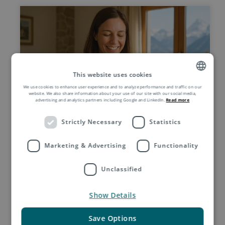
This website uses cookies
We use cookies to enhance user experience and to analyze performance and traffic on our
ENGLISH
website. We also share information about your use of our site with our social media,
advertising and analytics partners including Google and LinkedIn.
Read more
ZH
瑞士跨境电商无忧发货：如何
Strictly Necessary
Statistics
通过关税预付（DDP）服务让
Marketing & Advertising
Functionality
客户满意
对于国际电商零售商而言，处理清关和进口
Unclassified
关税是物流环节中最复杂的部分之一 ——尤
其是面向瑞士等非欧盟关税同盟成员国时。
Show Details
Save Options